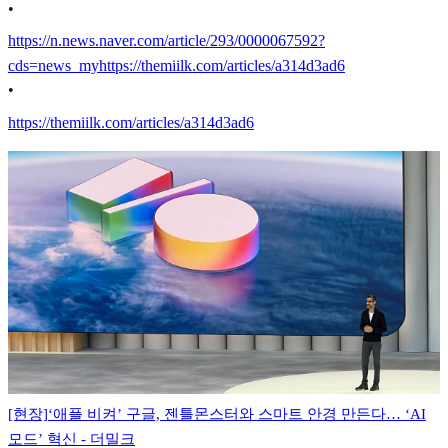
•
https://n.news.naver.com/article/293/0000067592?
cds=news_my
https://themiilk.com/articles/a314d3ad6
•
https://themiilk.com/articles/a314d3ad6
[현장]‘애플 비켜’ 구글, 젠틀몬스터와 스마트 안경 만든다… ‘AI
모드’ 혁신 - 더밀크