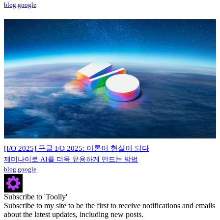
blog.google
[I/O 2025] 구글 I/O 2025: 이론이 현실이 되다
제미나이로 AI를 더욱 유용하게 만드는 방법
blog.google
Subscribe to 'Toolly'
Subscribe to my site to be the first to receive notifications and emails
about the latest updates, including new posts.