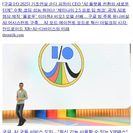
[구글 I/O 2025] 기조연설 순다 피차이 CEO “AI 플랫폼 전환의 새로운
단계” 수학·코딩 성능 뛰어난 ‘제미나이 2.5 프로 딥 씽크’ 공개 AI로
영상 제작 ‘플로우’ 이마젠4·비오3 모델 선봬... 구글 빔 주목 유니버설
AI 어시스턴트 구축… AI 모드·에이전트 모드로 혁신 더밀크의 시각:
안드로이드 XR+AI=디바이스의 미래
themiilk.com
구글, AI 구독 서비스 도입…"최신 기능 사용할 수 있는 VIP패스"