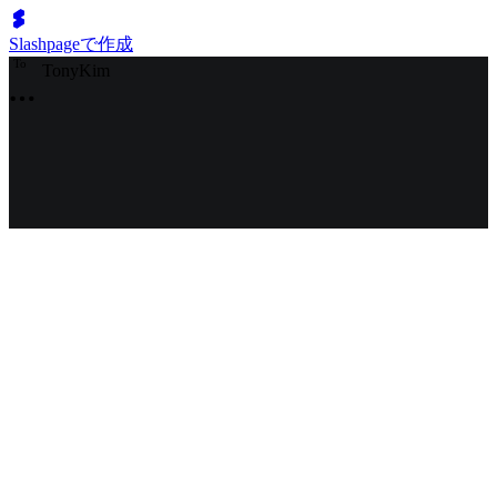
Slashpageで作成
T
o
TonyKim