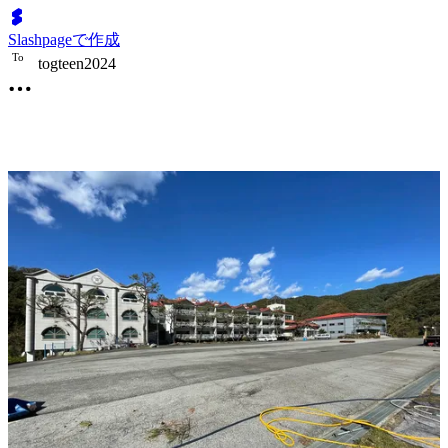
Slashpageで作成
T
o
togteen2024