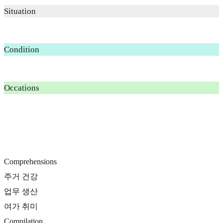
Situation
Condition
Occations
Comprehensions
주거 건강
업무 생산
여가 취미
Compilation