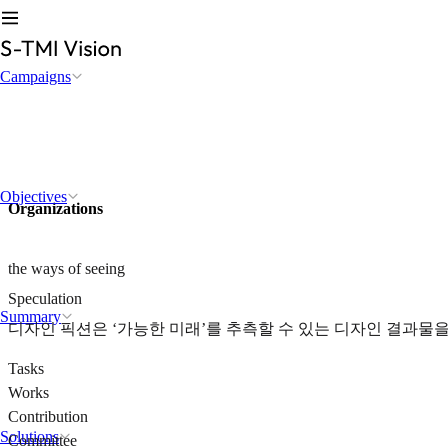
Campaigns
Objectives
Organizations
the ways of seeing
Speculation
Summary
디자인 픽션은 ‘가능한 미래’를 추측할 수 있는 디자인 결과물
Tasks
Works
Contribution
Solutions
Committee