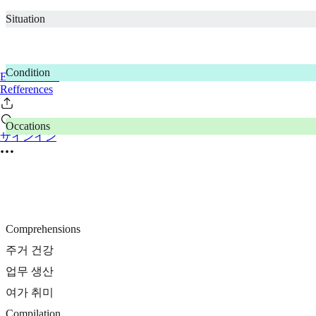
Situation
Condition
Events News
Refferences
Occations
サインイン
Comprehensions
주거 건강
업무 생산
여가 취미
Compilation