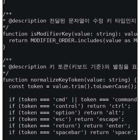
}

/**

* @description 전달된 문자열이 수정 키 타입인지
*/

function isModifierKey(value: string): value
  return MODIFIER_ORDER.includes(value as Mo
}

/**

* @description 키 토큰(키보드 기준)의 별칭을 
*/

function normalizeKeyToken(value: string) {

  const token = value.trim().toLowerCase();

  if (token === 'cmd' || token === 'command'
  if (token === 'control') return 'ctrl';

  if (token === 'option') return 'alt';

  if (token === 'esc') return 'escape';

  if (token === 'return') return 'enter';

  if (token === 'spacebar') return 'space';
