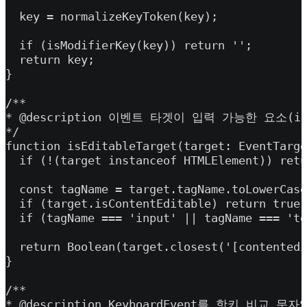
  key = normalizeKeyToken(key);

  if (isModifierKey(key)) return '';

  return key;

}

/**

* @description 이벤트 타겟이 입력 가능한 요소(inp
*/

function isEditableTarget(target: EventTarge
  if (!(target instanceof HTMLElement)) retu
  const tagName = target.tagName.toLowerCase
  if (target.isContentEditable) return true;

  if (tagName === 'input' || tagName === 'te
  return Boolean(target.closest('[contentedi
}

/**

* @description KeyboardEvent를 핫키 비교 문