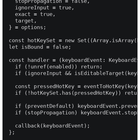
    stopPropagation = false,

    ignoreInput = true,

    exact = true,

    target,

  } = options;

  const hotKeySet = new Set((Array.isArray(h
  let isBound = false;

  const handler = (keyboardEvent: KeyboardEv
    if (!unref(enabled)) return;

    if (ignoreInput && isEditableTarget(keyb
    const pressedHotKey = eventToHotKey(keyb
    if (!hotKeySet.has(pressedHotKey)) retur
    if (preventDefault) keyboardEvent.preven
    if (stopPropagation) keyboardEvent.stopP
    callback(keyboardEvent);

  };
