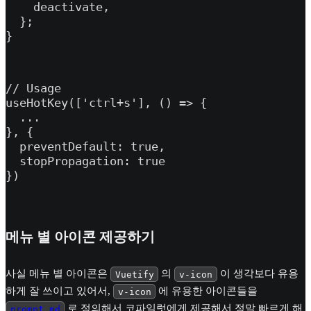
    deactivate,

  };

}
// Usage

useHotKey(['ctrl+s'], () => {

  ...

}, {

  preventDefault: true,

  stopPropagation: true

})
메뉴 별 아이콘 제공하기
사실 메뉴 별 아이콘은
의
이 생각보다 유용
Vuetify
v-icon
하게 잘 쓰이고 있어서,
에 유용한 아이콘들을
v-icon
로 정의해서 코파일럿에게 제공해서 정말 빠르게 해
prompt.md