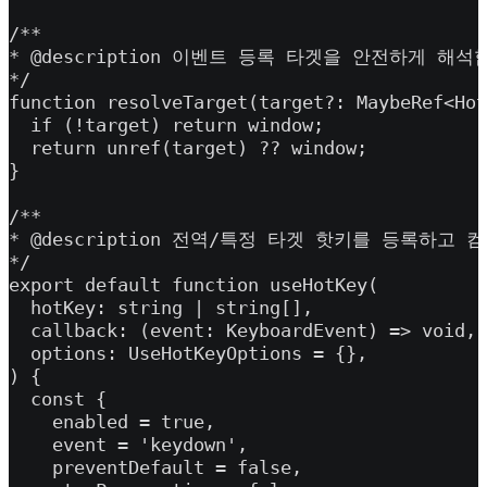
/**

* @description 이벤트 등록 타겟을 안전하게 해석합
*/

function resolveTarget(target?: MaybeRef<Hot
  if (!target) return window;

  return unref(target) ?? window;

}

/**

* @description 전역/특정 타겟 핫키를 등록하
*/

export default function useHotKey(

  hotKey: string | string[],

  callback: (event: KeyboardEvent) => void,

  options: UseHotKeyOptions = {},

) {

  const {

    enabled = true,

    event = 'keydown',

    preventDefault = false,
