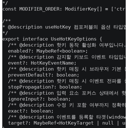
*/

const MODIFIER_ORDER: ModifierKey[] = ['ctrl
/**

* @description useHotKey 컴포저블의 옵션 타입입
*/

export interface UseHotKeyOptions {

  /** @description 핫키 동작 활성화 여부입니다. 
  enabled?: MaybeRef<boolean>;

  /** @description 감지할 키보드 이벤트 타입입니다
  event?: HotKeyEventName;

  /** @description 핫키 매칭 시 브라우저 기본
  preventDefault?: boolean;

  /** @description 핫키 매칭 시 이벤트 전파를
  stopPropagation?: boolean;

  /** @description 입력 요소 포커스 상태에서 
  ignoreInput?: boolean;

  /** @description 수정 키 포함 여부까지 정확
  exact?: boolean;

  /** @description 이벤트를 등록할 타겟(window/d
  target?: MaybeRef<HotKeyTarget | null | un