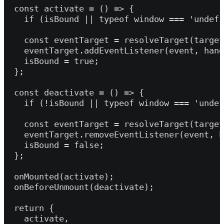
  const activate = () => {

    if (isBound || typeof window === 'undefi
    const eventTarget = resolveTarget(target
    eventTarget.addEventListener(event, hand
    isBound = true;

  };

  const deactivate = () => {

    if (!isBound || typeof window === 'undef
    const eventTarget = resolveTarget(target
    eventTarget.removeEventListener(event, h
    isBound = false;

  };

  onMounted(activate);

  onBeforeUnmount(deactivate);

  return {

    activate,
