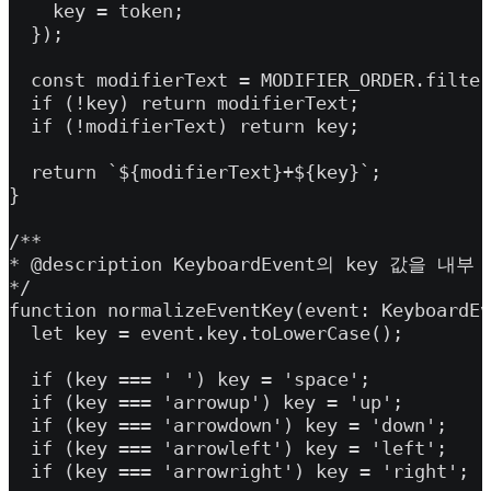
    key = token;

  });

  const modifierText = MODIFIER_ORDER.filter
  if (!key) return modifierText;

  if (!modifierText) return key;

  return `${modifierText}+${key}`;

}

/**

* @description KeyboardEvent의 key 값을
*/

function normalizeEventKey(event: KeyboardEv
  let key = event.key.toLowerCase();

  if (key === ' ') key = 'space';

  if (key === 'arrowup') key = 'up';

  if (key === 'arrowdown') key = 'down';

  if (key === 'arrowleft') key = 'left';

  if (key === 'arrowright') key = 'right';
