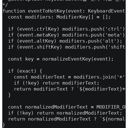
*/

function eventToHotKey(event: KeyboardEvent,
  const modifiers: ModifierKey[] = [];

  if (event.ctrlKey) modifiers.push('ctrl');

  if (event.metaKey) modifiers.push('meta');

  if (event.altKey) modifiers.push('alt');

  if (event.shiftKey) modifiers.push('shift'
  const key = normalizeEventKey(event);

  if (exact) {

    const modifierText = modifiers.join('+')
    if (!key) return modifierText;

    return modifierText ? `${modifierText}+$
  }

  const normalizedModifierText = MODIFIER_OR
  if (!key) return normalizedModifierText;

  return normalizedModifierText ? `${normali
}
