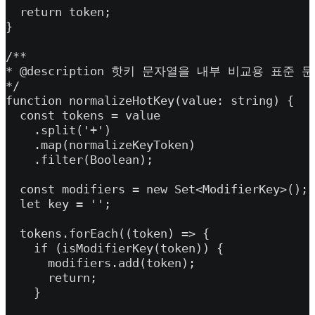
  return token;

}

/**

* @description 핫키 문자열을 내부 비교용 표준 
*/

function normalizeHotKey(value: string) {

  const tokens = value

    .split('+')

    .map(normalizeKeyToken)

    .filter(Boolean);

  const modifiers = new Set<ModifierKey>();

  let key = '';

  tokens.forEach((token) => {

    if (isModifierKey(token)) {

      modifiers.add(token);

      return;

    }
