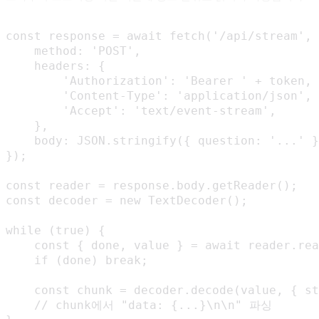
const response = await fetch('/api/stream', 
    method: 'POST',

    headers: {

        'Authorization': 'Bearer ' + token,
        'Content-Type': 'application/json',

        'Accept': 'text/event-stream',

    },

    body: JSON.stringify({ question: '...' 
});

const reader = response.body.getReader();

const decoder = new TextDecoder();

while (true) {

    const { done, value } = await reader.rea
    if (done) break;

    const chunk = decoder.decode(value, { st
    // chunk에서 "data: {...}\n\n" 파싱
