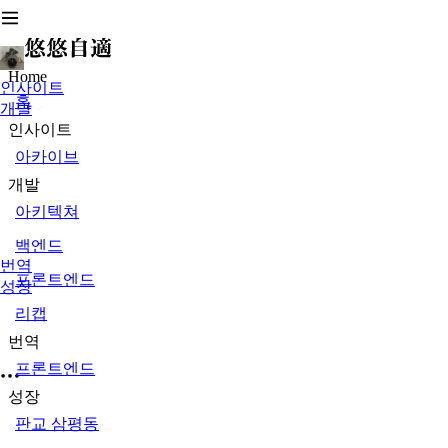
Home
인사이트
홈
개발
인사이트
아카이브
개발
아키텍쳐
백엔드
번역
프론트엔드
성장
리캡
번역
프론트엔드
성장
판교 삼평동