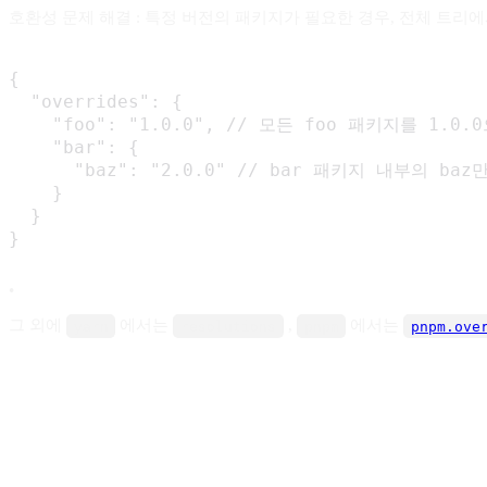
호환성 문제 해결 : 특정 버전의 패키지가 필요한 경우, 전체 트리에
{

  "overrides": {

    "foo": "1.0.0", // 모든 foo 패키지를 1.0.
    "bar": {

      "baz": "2.0.0" // bar 패키지 내부의 baz
    }

  }

}
•
그 외에
에서는
,
에서는
yarn
resolutions
pnpm
pnpm.ove