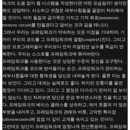
워크의 도움 없이 웹 시스템을 작성한다면 어떤 모습일까? 생각만
해도 암담하다. 사소하고 귀찮은 세부사항들을 끝없이 처리해야
할 것이다. 마치 돌칼과 곰가죽만 가지고 기억 회로(mnemonic
memory circuit)를 만들겠다고 덤비는 것과 같을 테니[1].
그래서 우리는 프레임워크가 약속하는 모든 이점을 기대하며, 기
꺼이 우리의 코드를 그 프레임워크에 결합(couple)시킨다. 그리고
많은 프로그래머들이 우리보다 먼저 저질렀던 실수를 똑같이 반
복한다. 우리는 스스로를 프레임워크에 묶어버린다.
프레임워크를 사용한다는 것은 상당한 수준의 헌신을 요구한다.
프레임워크를 코드에 받아들이는 순간, 프레임워크가 관리하는
세부사항들에 대한 통제권을 당신은 내려놓게 된다. 물론 이는 좋
아 보인다. 그리고 대개는 실제로도 좋다. 하지만 모퉁이를 돌면
함정이 기다리고 있다. 그리고 그 함정은 다가오기 전까지 잘 보이
지 않는다. 정신 차려보면 당신은 온갖 부자연스러운 짓을 하고 있
다. 프레임워크의 베이스 클래스를 상속하고, 제어 흐름의 더 많은
부분을 내어주고, 프레임워크의 관례와 버릇, 고약한 특이점
(idiosyncrasies)에 점점 더 깊이 고개를 숙이고 있는 것이다.
그런데도 당신이 프레임워크에 엄청나게 헌신했음에도, 프레임워