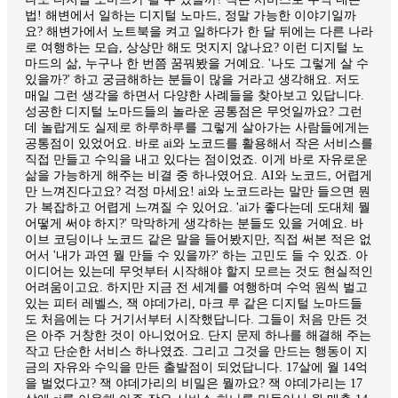
법! 해변에서 일하는 디지털 노마드, 정말 가능한 이야기일까
요? 해변가에서 노트북을 켜고 일하다가 한 달 뒤에는 다른 나라
로 여행하는 모습, 상상만 해도 멋지지 않나요? 이런 디지털 노
마드의 삶, 누구나 한 번쯤 꿈꿔봤을 거예요. '나도 그렇게 살 수
있을까?' 하고 궁금해하는 분들이 많을 거라고 생각해요. 저도
매일 그런 생각을 하면서 다양한 사례들을 찾아보고 있답니다.
성공한 디지털 노마드들의 놀라운 공통점은 무엇일까요? 그런
데 놀랍게도 실제로 하루하루를 그렇게 살아가는 사람들에게는
공통점이 있었어요. 바로 ai와 노코드를 활용해서 작은 서비스를
직접 만들고 수익을 내고 있다는 점이었죠. 이게 바로 자유로운
삶을 가능하게 해주는 비결 중 하나였어요. AI와 노코드, 어렵게
만 느껴진다고요? 걱정 마세요! ai와 노코드라는 말만 들으면 뭔
가 복잡하고 어렵게 느껴질 수 있어요. 'ai가 좋다는데 도대체 뭘
어떻게 써야 하지?' 막막하게 생각하는 분들도 있을 거예요. 바
이브 코딩이나 노코드 같은 말을 들어봤지만, 직접 써본 적은 없
어서 '내가 과연 뭘 만들 수 있을까?' 하는 고민도 들 수 있죠. 아
이디어는 있는데 무엇부터 시작해야 할지 모르는 것도 현실적인
어려움이고요. 하지만 지금 전 세계를 여행하며 수억 원씩 벌고
있는 피터 레벨스, 잭 야데가리, 마크 루 같은 디지털 노마드들
도 처음에는 다 거기서부터 시작했답니다. 그들이 처음 만든 것
은 아주 거창한 것이 아니었어요. 단지 문제 하나를 해결해 주는
작고 단순한 서비스 하나였죠. 그리고 그것을 만드는 행동이 지
금의 자유와 수익을 만든 출발점이 되었답니다. 17살에 월 14억
을 벌었다고? 잭 야데가리의 비밀은 뭘까요? 잭 야데가리는 17