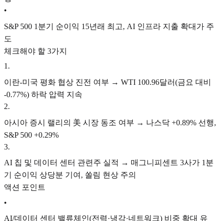
•
S&P 500 1분기 순이익 15년래 최고, AI 인프라 지출 확대가 주
도
체크해야 할 3가지
1
.
이란-미국 평화 협상 진전 여부 → WTI 100.96달러(금요 대비
-0.77%) 하락 압력 지속
2
.
아시아 증시 랠리의 美 시장 동조 여부 → 나스닥 +0.89% 선행,
S&P 500 +0.29%
3
.
AI 칩 및 데이터 센터 관련주 실적 → 매그니피센트 3사가 1분
기 순이익 상당분 기여, 쏠림 현상 주의
액션 포인트
•
AI/데이터 센터 밸류체인(전력·냉각·네트워크) 비중 확대 유