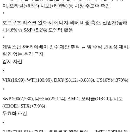
지, 오라클(+6.5%)·시보(+8.95%) 등 시장 주도주 확인
•
호르무즈 리스크 완화 시 에너지 섹터 비중 축소, 산업재(올해
+14.6% vs S&P +5.2%) 모멘텀 활용
•
게임스탑 $56B 이베이 인수 제안 추적 → 밈 주식 변동성 대비,
확인 없는 추격 금지
감시 자산
•
VIX(16.99), WTI(100.96), DXY(98.12, -0.08%), US10Y(4.378%)
•
S&P 500(7,230), 나스닥(25,114), AMD, 오라클(ORCL), 시보
(CBOE), STX(+7.9%)
무효화 조건
•
이란 평화 협상 결렬 + 호르무즈 완전 봉쇄 → WTI 120달러 돌