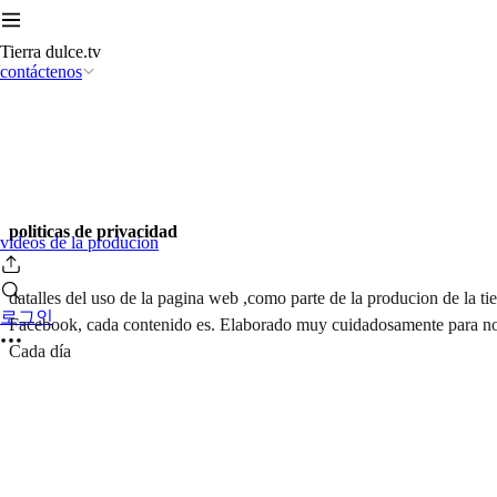
Tierra dulce.tv
contáctenos
politicas de privacidad
videos de la producion
datalles del uso de la pagina web ,como parte de la producion de la tie
로그인
Facebook, cada contenido es. Elaborado muy cuidadosamente para no ofe
Cada día