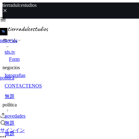
tierradulcestudios
ホーム
negocios
tds.tv
Form
negocios
fotografias
política
CONTACTENOS
無題
política
novedades
無題
サインイン
無題