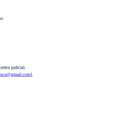
a:
rden judicial.
luca@gmail.com
].