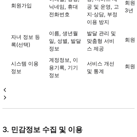
회원
회원가입
닉네임, 휴대
공 및 운영, 고
3년
전화번호
지·상담, 부정
이용 방지
이름, 생년월
발달 관리 및
자녀 정보 등
회원
일, 성별, 발달
맞춤형 서비
록(선택)
정보
스 제공
계정정보, 이
시스템 이용
서비스 개선
회원
용기록, 기기
정보
및 통계
정보
3. 민감정보 수집 및 이용