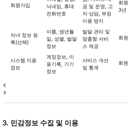
회원
회원가입
닉네임, 휴대
공 및 운영, 고
3년
전화번호
지·상담, 부정
이용 방지
이름, 생년월
발달 관리 및
자녀 정보 등
회원
일, 성별, 발달
맞춤형 서비
록(선택)
정보
스 제공
계정정보, 이
시스템 이용
서비스 개선
회원
용기록, 기기
정보
및 통계
정보
3. 민감정보 수집 및 이용