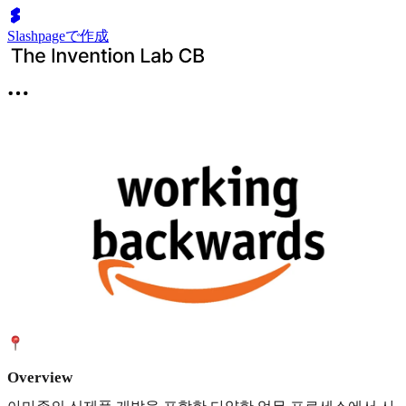
Slashpageで作成
Overview