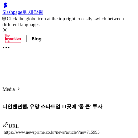
Slashpage로 제작됨
🌐 Click the globe icon at the top right to easily switch between
different languages.
Media
더인벤션랩, 유망 스타트업 11곳에 '통 큰' 투자
URL
https://www.newsprime.co.kr/news/article/?no=715995