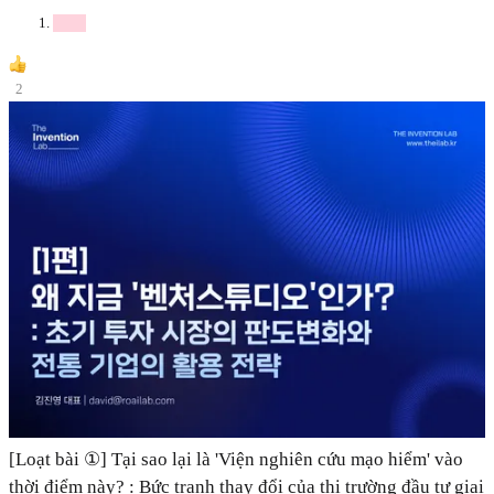
2
[Loạt bài ①] Tại sao lại là 'Viện nghiên cứu mạo hiểm' vào
thời điểm này? : Bức tranh thay đổi của thị trường đầu tư giai