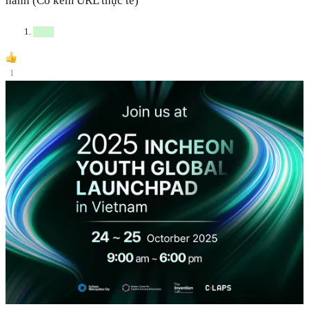
hành (Có kèm URL thực tế)
1