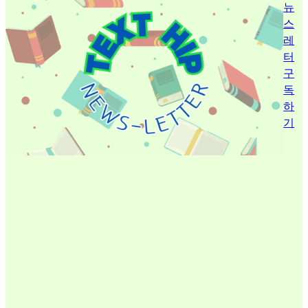
뉴
스
레
터
구
독
하
기