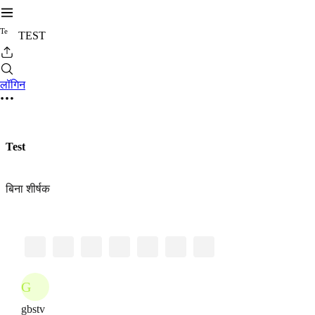
T
e
TEST
लॉगिन
Test
बिना शीर्षक
G
gbstv