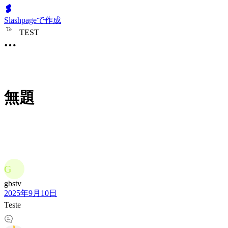
Slashpageで作成
T
e
TEST
無題
G
gbstv
2025年9月10日
Teste