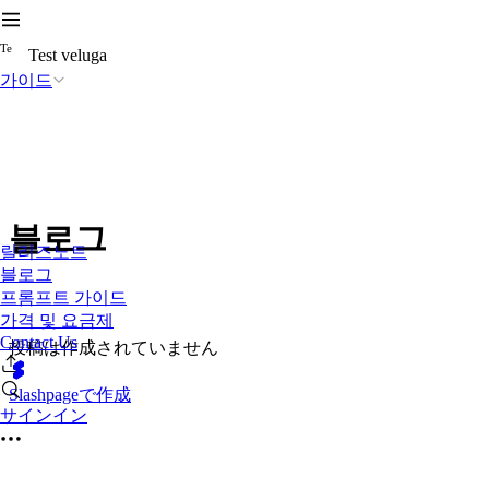
T
e
Test veluga
가이드
블로그
릴리즈노트
블로그
프롬프트 가이드
가격 및 요금제
Contact Us
投稿は作成されていません
Slashpageで作成
サインイン