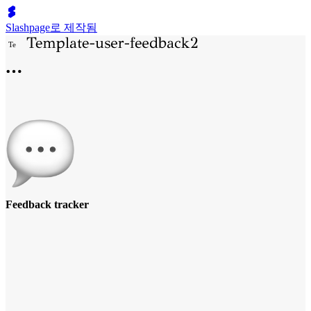
Slashpage로 제작됨
T
e
Feedback tracker