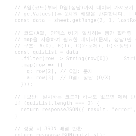
    // A열(코드)부터 D열(정답)까지 데이터 가져오기

    // getValues()는 2차원 배열을 반환합니다. [[Cod
    const data = sheet.getRange(2, 1, lastRo
    // 코드(A열, 인덱스 0)가 일치하는 행만 필터링

    // map을 사용하여 필요한 데이터(문제, 정답)만 
    // 구조: A(0), B(1), C(2:문제), D(3:정답)

    const quizList = data

      .filter(row => String(row[0]) === 
      .map(row => ({

        q: row[2], // C열: 문제

        a: row[3]  // D열: 정답 (O/X)

      }));

    // [보안] 일치하는 코드가 하나도 없으면 에러 반
    if (quizList.length === 0) {

      return responseJSON({ result: "err
    }

    // 성공 시 JSON 배열 반환

    return responseJSON(quizList);
