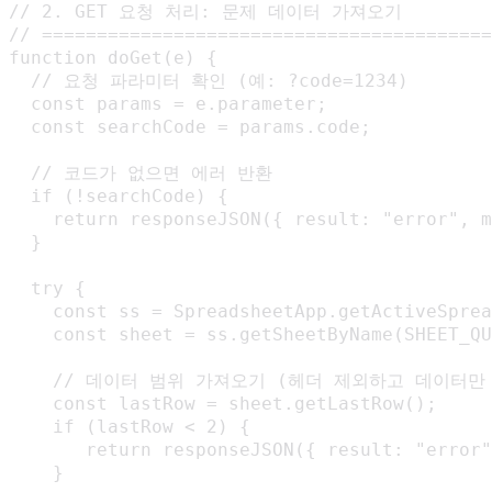
// 2. GET 요청 처리: 문제 데이터 가져오기

// =========================================
function doGet(e) {

  // 요청 파라미터 확인 (예: ?code=1234)

  const params = e.parameter;

  const searchCode = params.code;

  // 코드가 없으면 에러 반환

  if (!searchCode) {

    return responseJSON({ result: "error"
  }

  try {

    const ss = SpreadsheetApp.getActiveSprea
    const sheet = ss.getSheetByName(SHEET_QU
    // 데이터 범위 가져오기 (헤더 제외하고 데이터만 
    const lastRow = sheet.getLastRow();

    if (lastRow < 2) {

       return responseJSON({ result: "err
    }
