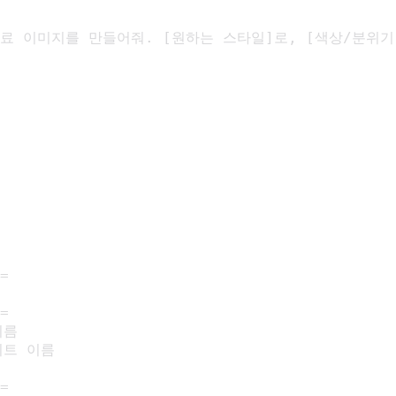
=

=

름

시트 이름

=
