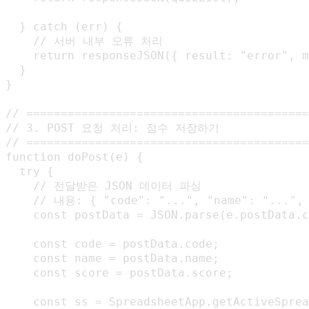
  } catch (err) {

    // 서버 내부 오류 처리

    return responseJSON({ result: "error", m
  }

}

// =========================================
// 3. POST 요청 처리: 점수 저장하기

// =========================================
function doPost(e) {

  try {

    // 전달받은 JSON 데이터 파싱

    // 내용: { "code": "...", "name": "...", 
    const postData = JSON.parse(e.postData.c
    const code = postData.code;

    const name = postData.name;

    const score = postData.score;

    const ss = SpreadsheetApp.getActiveSprea