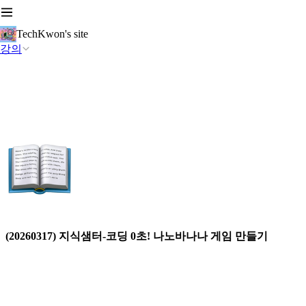
TechKwon's site
강의
(20260317) 지식샘터-코딩 0초! 나노바나나 게임 만들기