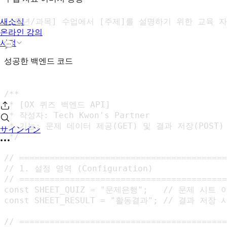
새소식
온라인 강의
서적
성공한 백엔드 코드
/**

 * [OX 퀴즈 백엔드 API]

 * 작성자: Tech Kwon's Partner

 * 기능: 문제 데이터 제공(GET) 및 결과 저장(POST)

サインイン
 */

// =========================================
// 1. 설정 영역 (Configuration)

// =========================================
const SHEET_QUIZ = "문제은행";   // 문제 시트 이
const SHEET_RESULT = "활동결과"; // 결과 저장 
// =========================================