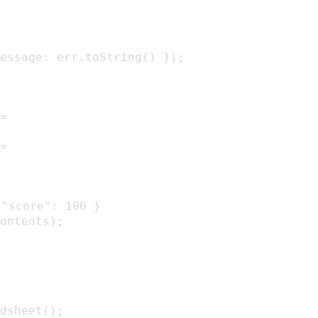
essage: err.toString() });

=

=

"score": 100 }

ontents);

dsheet();
