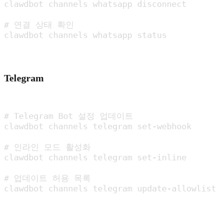
clawdbot channels whatsapp disconnect

# 연결 상태 확인

clawdbot channels whatsapp status
Telegram
# Telegram Bot 설정 업데이트

clawdbot channels telegram set-webhook

# 인라인 모드 활성화

clawdbot channels telegram set-inline

# 업데이트 허용 목록

clawdbot channels telegram update-allowlist