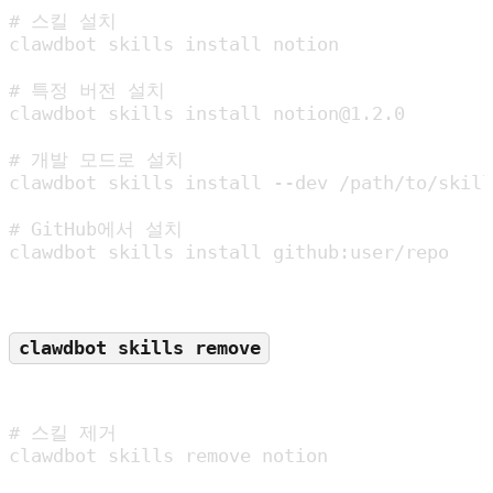
# 스킬 설치

clawdbot skills install notion

# 특정 버전 설치

clawdbot skills install notion@1.2.0

# 개발 모드로 설치

clawdbot skills install --dev /path/to/skill

# GitHub에서 설치

clawdbot skills install github:user/repo
clawdbot skills remove
# 스킬 제거

clawdbot skills remove notion
