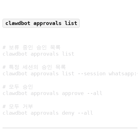
clawdbot approvals list
# 보류 중인 승인 목록

clawdbot approvals list

# 특정 세션의 승인 목록

clawdbot approvals list --session whatsapp:+
# 모두 승인

clawdbot approvals approve --all

# 모두 거부

clawdbot approvals deny --all