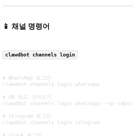
📱 채널 명령어
clawdbot channels login
# WhatsApp 로그인

clawdbot channels login whatsapp

# QR 코드 가져오기

clawdbot channels login whatsapp --qr-import

# Telegram 로그인

clawdbot channels login telegram

# Slack 로그인
