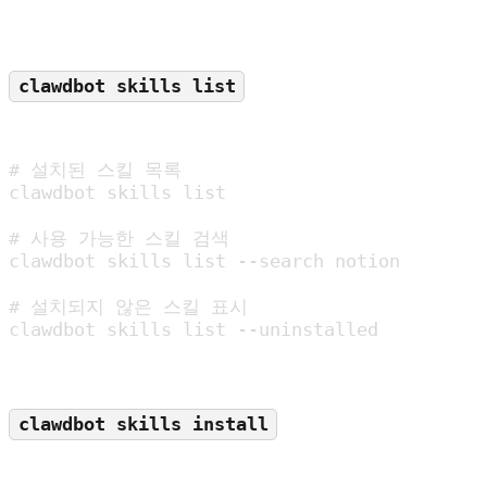
clawdbot skills list
# 설치된 스킬 목록

clawdbot skills list

# 사용 가능한 스킬 검색

clawdbot skills list --search notion

# 설치되지 않은 스킬 표시

clawdbot skills list --uninstalled
clawdbot skills install