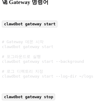
🚀 Gateway 명령어
clawdbot gateway start
# Gateway 데몬 시작

clawdbot gateway start

# 포그라운드로 실행

clawdbot gateway start --background

# 로그 디렉토리 지정

clawdbot gateway start --log-dir ~/logs
clawdbot gateway stop