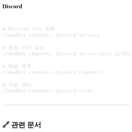
Discord
# Discord 서버 목록

clawdbot channels discord servers

# 특정 서버 정보

clawdbot channels discord server-info 123456
# 채널 목록

clawdbot channels discord channels

# 역할 관리

clawdbot channels discord roles
🔗 관련 문서