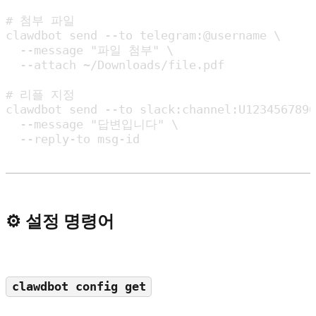
# 첨부 파일

clawdbot send --to telegram:@username \

  --message "파일 첨부" \

  --attach ~/Downloads/file.pdf

# 리플 지정

clawdbot send --to slack:channel:U1234567890
  --message "답변입니다" \

  --reply-to msg-id
⚙ 설정 명령어
clawdbot config get