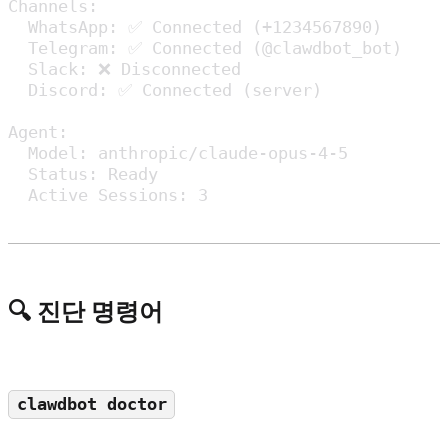
Channels:

  WhatsApp: ✅ Connected (+1234567890)

  Telegram: ✅ Connected (@clawdbot_bot)

  Slack: ❌ Disconnected

  Discord: ✅ Connected (server)

Agent:

  Model: anthropic/claude-opus-4-5

  Status: Ready

  Active Sessions: 3
🔍 진단 명령어
clawdbot doctor