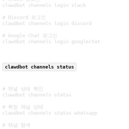
clawdbot channels login slack

# Discord 로그인

clawdbot channels login discord

# Google Chat 로그인

clawdbot channels login googlechat
clawdbot channels status
# 채널 상태 확인

clawdbot channels status

# 특정 채널 상태

clawdbot channels status whatsapp

# 채널 탐색
