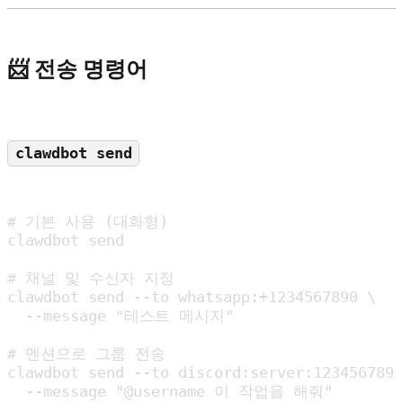
📨 전송 명령어
clawdbot send
# 기본 사용 (대화형)

clawdbot send

# 채널 및 수신자 지정

clawdbot send --to whatsapp:+1234567890 \

  --message "테스트 메시지"

# 멘션으로 그룹 전송

clawdbot send --to discord:server:123456789 
  --message "@username 이 작업을 해줘"
