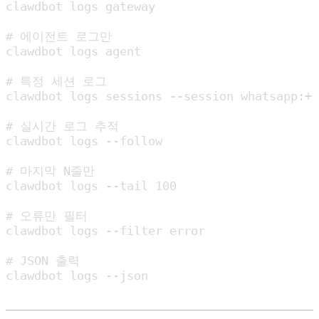
clawdbot logs gateway

# 에이전트 로그만

clawdbot logs agent

# 특정 세션 로그

clawdbot logs sessions --session whatsapp:+1
# 실시간 로그 추적

clawdbot logs --follow

# 마지막 N줄만

clawdbot logs --tail 100

# 오류만 필터

clawdbot logs --filter error

# JSON 출력

clawdbot logs --json