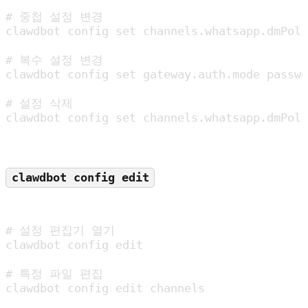
# 중첩 설정 변경

clawdbot config set channels.whatsapp.dmPoli
# 복수 설정 변경

clawdbot config set gateway.auth.mode passwo
# 설정 삭제

clawdbot config set channels.whatsapp.dmPoli
clawdbot config edit
# 설정 편집기 열기

clawdbot config edit

# 특정 파일 편집

clawdbot config edit channels