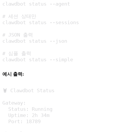
clawdbot status --agent

# 세션 상태만

clawdbot status --sessions

# JSON 출력

clawdbot status --json

# 심플 출력

clawdbot status --simple
예시 출력:
🦞 Clawdbot Status

Gateway:

  Status: Running

  Uptime: 2h 34m

  Port: 18789
