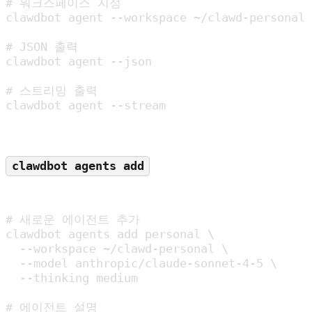
# 워크스페이스 지정

clawdbot agent --workspace ~/clawd-personal

# JSON 출력

clawdbot agent --json

# 스트리밍 출력

clawdbot agent --stream
clawdbot agents add
# 새로운 에이전트 추가

clawdbot agents add personal \

  --workspace ~/clawd-personal \

  --model anthropic/claude-sonnet-4-5 \

  --thinking medium

# 에이전트 설명
