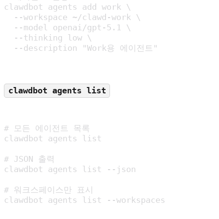
clawdbot agents add work \

  --workspace ~/clawd-work \

  --model openai/gpt-5.1 \

  --thinking low \

  --description "Work용 에이전트"
clawdbot agents list
# 모든 에이전트 목록

clawdbot agents list

# JSON 출력

clawdbot agents list --json

# 워크스페이스만 표시

clawdbot agents list --workspaces