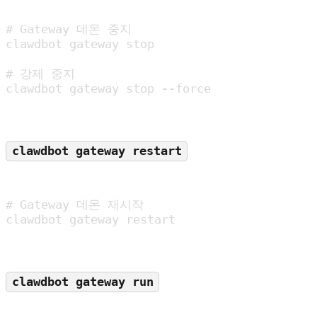
# Gateway 데몬 중지

clawdbot gateway stop

# 강제 중지

clawdbot gateway stop --force
clawdbot gateway restart
# Gateway 데몬 재시작

clawdbot gateway restart
clawdbot gateway run