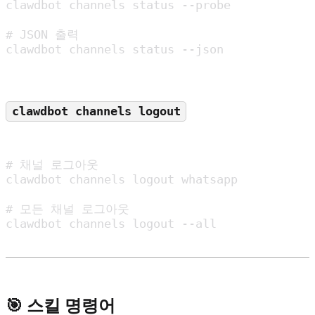
clawdbot channels status --probe

# JSON 출력

clawdbot channels status --json
clawdbot channels logout
# 채널 로그아웃

clawdbot channels logout whatsapp

# 모든 채널 로그아웃

clawdbot channels logout --all
🎯 스킬 명령어