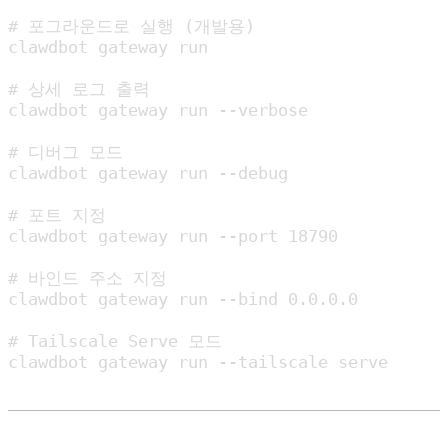
# 포그라운드로 실행 (개발용)

clawdbot gateway run

# 상세 로그 출력

clawdbot gateway run --verbose

# 디버그 모드

clawdbot gateway run --debug

# 포트 지정

clawdbot gateway run --port 18790

# 바인드 주소 지정

clawdbot gateway run --bind 0.0.0.0

# Tailscale Serve 모드

clawdbot gateway run --tailscale serve