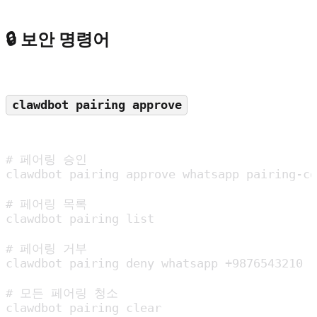
🔒 보안 명령어
clawdbot pairing approve
# 페어링 승인

clawdbot pairing approve whatsapp pairing-co
# 페어링 목록

clawdbot pairing list

# 페어링 거부

clawdbot pairing deny whatsapp +9876543210

# 모든 페어링 청소

clawdbot pairing clear