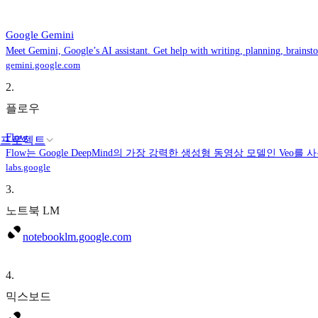
‎Google Gemini
Meet Gemini, Google’s AI assistant. Get help with writing, planning, brains
gemini.google.com
2
.
플로우
Flow
프로젝트
Flow는 Google DeepMind의 가장 강력한 생성형 동영상 모델인 V
labs.google
3
.
노트북 LM
notebooklm.google.com
4
.
믹스보드