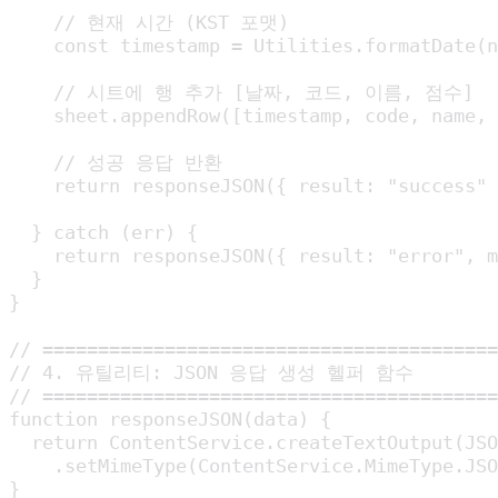
    // 현재 시간 (KST 포맷)

    const timestamp = Utilities.formatDate(n
    // 시트에 행 추가 [날짜, 코드, 이름, 점수]

    sheet.appendRow([timestamp, code, name, 
    // 성공 응답 반환

    return responseJSON({ result: "success" 
  } catch (err) {

    return responseJSON({ result: "error", m
  }

}

// =========================================
// 4. 유틸리티: JSON 응답 생성 헬퍼 함수

// =========================================
function responseJSON(data) {

  return ContentService.createTextOutput(JSO
    .setMimeType(ContentService.MimeType.JSO
}
