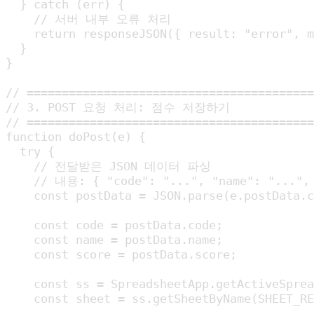
  } catch (err) {

    // 서버 내부 오류 처리

    return responseJSON({ result: "error", m
  }

}

// =========================================
// 3. POST 요청 처리: 점수 저장하기

// =========================================
function doPost(e) {

  try {

    // 전달받은 JSON 데이터 파싱

    // 내용: { "code": "...", "name": "...", 
    const postData = JSON.parse(e.postData.c
    const code = postData.code;

    const name = postData.name;

    const score = postData.score;

    const ss = SpreadsheetApp.getActiveSprea
    const sheet = ss.getSheetByName(SHEET_RE