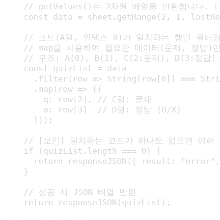
    // getValues()는 2차원 배열을 반환합니다. [[Cod
    const data = sheet.getRange(2, 1, lastRo
    // 코드(A열, 인덱스 0)가 일치하는 행만 필터링
    // map을 사용하여 필요한 데이터(문제, 정답)만
    // 구조: A(0), B(1), C(2:문제), D(3:정답)

    const quizList = data

      .filter(row => String(row[0]) === 
      .map(row => ({

        q: row[2], // C열: 문제

        a: row[3]  // D열: 정답 (O/X)

      }));

    // [보안] 일치하는 코드가 하나도 없으면 에러 
    if (quizList.length === 0) {

      return responseJSON({ result: "er
    }

    // 성공 시 JSON 배열 반환

    return responseJSON(quizList);
