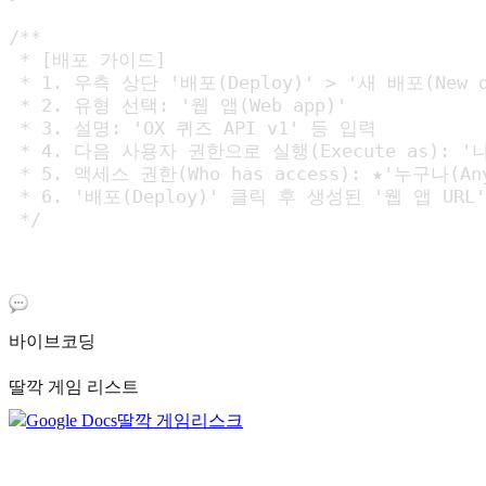
/**

 * [배포 가이드]

 * 1. 우측 상단 '배포(Deploy)' > '새 배포(New de
 * 2. 유형 선택: '웹 앱(Web app)'

 * 3. 설명: 'OX 퀴즈 API v1' 등 입력

 * 4. 다음 사용자 권한으로 실행(Execute as): 
 * 5. 액세스 권한(Who has access): ★'누구나
 * 6. '배포(Deploy)' 클릭 후 생성된 '웹 앱 UR
 */

바이브코딩
딸깍 게임 리스트
Google Docs
딸깍 게임리스크