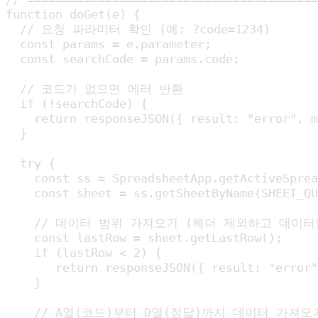
function doGet(e) {

  // 요청 파라미터 확인 (예: ?code=1234)

  const params = e.parameter;

  const searchCode = params.code;

  // 코드가 없으면 에러 반환

  if (!searchCode) {

    return responseJSON({ result: "error
  }

  try {

    const ss = SpreadsheetApp.getActiveSprea
    const sheet = ss.getSheetByName(SHEET_QU
    // 데이터 범위 가져오기 (헤더 제외하고 데이터만
    const lastRow = sheet.getLastRow();

    if (lastRow < 2) {

       return responseJSON({ result: "er
    }

    // A열(코드)부터 D열(정답)까지 데이터 가져오기