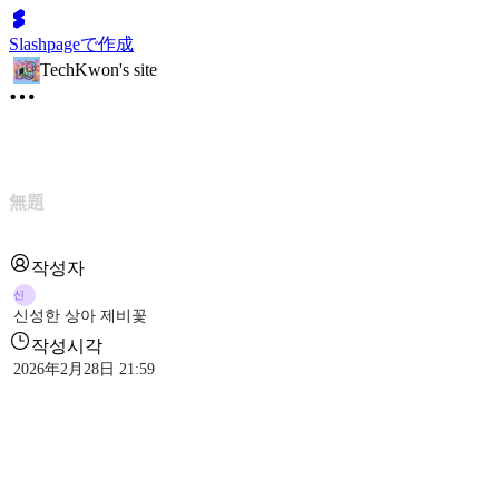
Slashpageで作成
TechKwon's site
無題
작성자
신
신성한 상아 제비꽃
작성시각
2026年2月28日 21:59