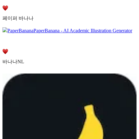
페이퍼 바나나
PaperBanana
PaperBanana - AI Academic Illustration Generator
바나나NL