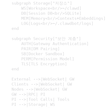
    subgraph Storage["저장소"]

        WS[Workspace<br/>~/clawd]

        DB[Session DB<br/>SQLite]

        MEM[Memory<br/>Contexts+Embeddings]

        LOG[Logs<br/>~/.clawdbot/logs]

    end

    subgraph Security["보안 계층"]

        AUTH[Gateway Authentication]

        PAIR[DM Pairing]

        SB[Docker Sandbox]

        PERM[Permission Model]

        TLS[TLS Encryption]

    end

    External -->|WebSocket| GW

    Clients -->|WebSocket| GW

    Nodes -->|WebSocket| GW

    GW -->|RPC| PI

    PI -->|Tool Calls| Tools

    PI -->|Storage| WS
