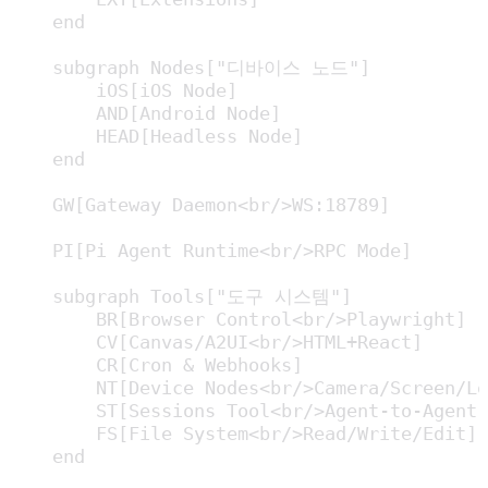
    end

    subgraph Nodes["디바이스 노드"]

        iOS[iOS Node]

        AND[Android Node]

        HEAD[Headless Node]

    end

    GW[Gateway Daemon<br/>WS:18789]

    PI[Pi Agent Runtime<br/>RPC Mode]

    subgraph Tools["도구 시스템"]

        BR[Browser Control<br/>Playwright]

        CV[Canvas/A2UI<br/>HTML+React]

        CR[Cron & Webhooks]

        NT[Device Nodes<br/>Camera/Screen/Lo
        ST[Sessions Tool<br/>Agent-to-Agent]

        FS[File System<br/>Read/Write/Edit]

    end
