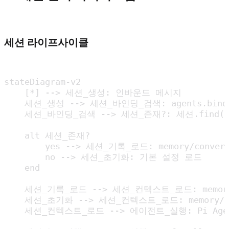
세션 라이프사이클
stateDiagram-v2

    [*] --> 세션_생성: 인바운드 메시지

    세션_생성 --> 세션_바인딩_검색: agents.bindi
    세션_바인딩_검색 --> 세션_존재?: 세션.find()
    alt 세션_존재?

        yes --> 세션_기록_로드: memory/conversa
        no --> 세션_초기화: 기본 설정 로드

    end

    세션_기록_로드 --> 세션_컨텍스트_로드: memory/
    세션_초기화 --> 세션_컨텍스트_로드: memory/co
    세션_컨텍스트_로드 --> 에이전트_실행: Pi Agen