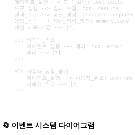
    에이전트_실행 --> 도구_실행: tool calls

    도구_실행 --> 결과_수집: tool results

    결과_수집 --> 응답_생성: generate response

    응답_생성 --> 세션_기록_저장: memory.save

    세션_기록_저장 --> [*]

    alt 비정상_종료

        에이전트_실행 --> 에러: tool error

        에러 --> [*]

    end

    alt 사용자_요청_중지

        에이전트_실행 --> 사용자_취소: user abor
        사용자_취소 --> [*]

    end
🔄 이벤트 시스템 다이어그램