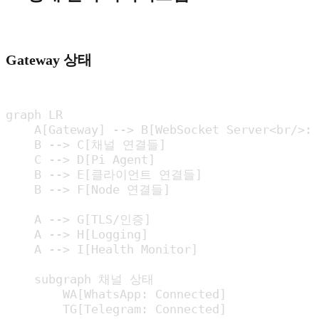
Gateway 상태
graph LR

    A[Gateway] --> B[WebSocket Server<br/>:1
    B --> C[채널 연결들]

    C --> D[Pi Agent]

    B --> E[클라이언트 연결들]

    B --> F[Node 연결들]

    A --> G[TLS/인증]

    A --> H[Logging]

    A --> I[Health Monitor]

    subgraph 채널 상태

        WA[WhatsApp: Connected]

        TG[Telegram: Connected]
