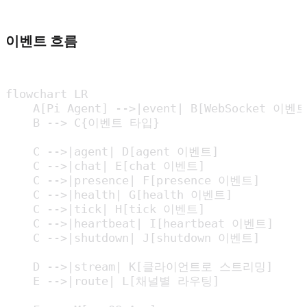
이벤트 흐름
flowchart LR

    A[Pi Agent] -->|event| B[WebSocket 이벤트
    B --> C{이벤트 타입}

    C -->|agent| D[agent 이벤트]

    C -->|chat| E[chat 이벤트]

    C -->|presence| F[presence 이벤트]

    C -->|health| G[health 이벤트]

    C -->|tick| H[tick 이벤트]

    C -->|heartbeat| I[heartbeat 이벤트]

    C -->|shutdown| J[shutdown 이벤트]

    D -->|stream| K[클라이언트로 스트리밍]

    E -->|route| L[채널별 라우팅]
