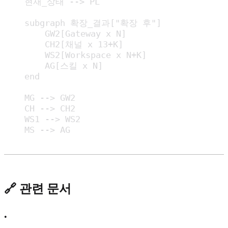
    현재_상태 --> PL

    subgraph 확장_결과["확장 후"]

        GW2[Gateway x N]

        CH2[채널 x 13+K]

        WS2[Workspace x N+K]

        AG[스킬 x N]

    end

    MG --> GW2

    CH --> CH2

    WS1 --> WS2

    MS --> AG
🔗 관련 문서
•