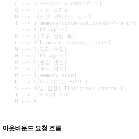
    F --> G[session.create/find]

    G --> H[세션 초기화]

    H --> I{세션 컨텍스트 로드}

    I --> J[memory/conversations<br/>memory/
    J --> K[Pi Agent]

    K --> L{도구 실행 룹}

    L --> M[browser, canvas, nodes]

    M --> N[결과 수집]

    N --> O[Pi Agent]

    O --> P[응답 생성]

    P --> Q[결과 저장]

    Q --> R[memory.save]

    R --> S{아웃바운드 라우팅}

    S -->|채널 결정| T[original channel]

    T --> U[메시지 전송]

    U --> A
아웃바운드 요청 흐름