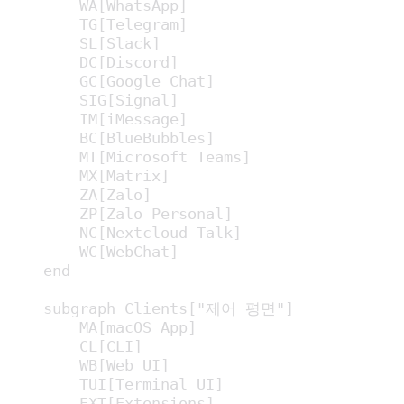
        WA[WhatsApp]

        TG[Telegram]

        SL[Slack]

        DC[Discord]

        GC[Google Chat]

        SIG[Signal]

        IM[iMessage]

        BC[BlueBubbles]

        MT[Microsoft Teams]

        MX[Matrix]

        ZA[Zalo]

        ZP[Zalo Personal]

        NC[Nextcloud Talk]

        WC[WebChat]

    end

    subgraph Clients["제어 평면"]

        MA[macOS App]

        CL[CLI]

        WB[Web UI]

        TUI[Terminal UI]

        EXT[Extensions]
