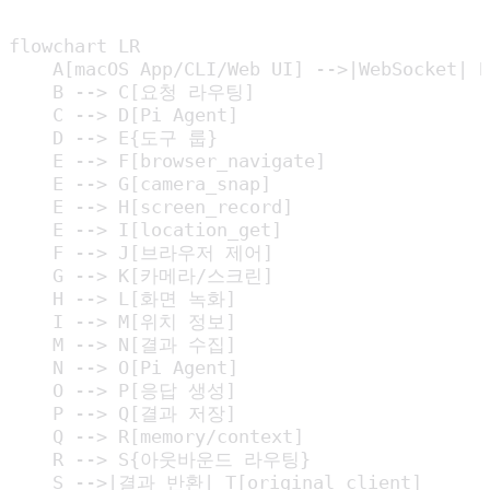
flowchart LR

    A[macOS App/CLI/Web UI] -->|WebSocket| B
    B --> C[요청 라우팅]

    C --> D[Pi Agent]

    D --> E{도구 룹}

    E --> F[browser_navigate]

    E --> G[camera_snap]

    E --> H[screen_record]

    E --> I[location_get]

    F --> J[브라우저 제어]

    G --> K[카메라/스크린]

    H --> L[화면 녹화]

    I --> M[위치 정보]

    M --> N[결과 수집]

    N --> O[Pi Agent]

    O --> P[응답 생성]

    P --> Q[결과 저장]

    Q --> R[memory/context]

    R --> S{아웃바운드 라우팅}

    S -->|결과 반환| T[original client]
