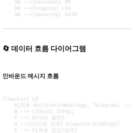
    GW -->|Sessions| DB

    GW -->|Logging| LOG

    GW -->|Security| AUTH
🔄 데이터 흐름 다이어그램
인바운드 메시지 흐름
flowchart LR

    A[외부 메신저<br/>WhatsApp, Telegram] -->|W
    B --> C[메시지 라우팅]

    C --> D{세션 결정}

    D -->|바인딩 검색| E[agents.bindings]

    E --> F{세션 생성/검색}
