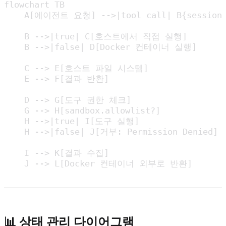
flowchart TB

    A[에이전트 요청] -->|tool call| B{session.i
    B -->|true| C[호스트에서 직접 실행]

    B -->|false| D[Docker 컨테이너 실행]

    C --> E[호스트 파일 시스템]

    E --> F[결과 반환]

    D --> G[도구 권한 체크]

    G --> H[sandbox.allowlist?]

    H -->|true| I[도구 실행]

    H -->|false| J[거부: Permission Denied]

    I --> K[결과 수집]

    J --> L[Docker 컨테이너 외부로 반환]
📊 상태 관리 다이어그램