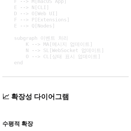
    F --> M[macOS App]

    E --> N[CLI]

    D --> O[Web UI]

    F --> P[Extensions]

    E --> Q[Nodes]

    subgraph 이벤트 처리

        K --> MA[메시지 업데이트]

        N --> SL[WebSocket 업데이트]

        O --> CL[상태 표시 업데이트]

    end
📈 확장성 다이어그램
수평적 확장