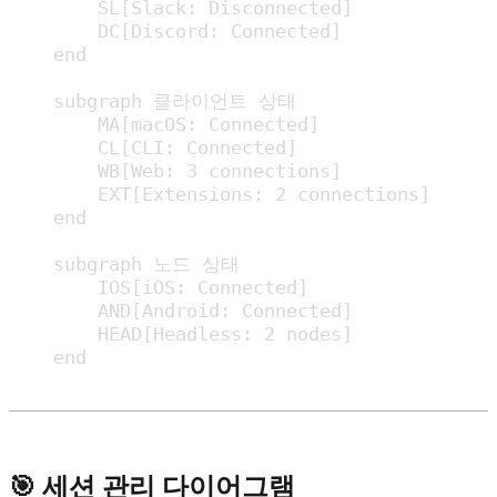
        SL[Slack: Disconnected]

        DC[Discord: Connected]

    end

    subgraph 클라이언트 상태

        MA[macOS: Connected]

        CL[CLI: Connected]

        WB[Web: 3 connections]

        EXT[Extensions: 2 connections]

    end

    subgraph 노드 상태

        IOS[iOS: Connected]

        AND[Android: Connected]

        HEAD[Headless: 2 nodes]

    end
🎯 세션 관리 다이어그램