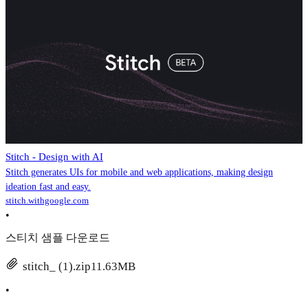
Stitch - Design with AI
Stitch generates UIs for mobile and web applications, making design
ideation fast and easy.
stitch.withgoogle.com
•
스티치 샘플 다운로드
stitch_ (1).zip
11.63MB
•