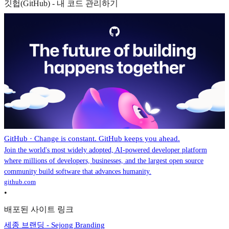
깃헙(GitHub) - 내 코드 관리하기
GitHub · Change is constant. GitHub keeps you ahead.
Join the world's most widely adopted, AI-powered developer platform
where millions of developers, businesses, and the largest open source
community build software that advances humanity.
github.com
•
배포된 사이트 링크
세종 브랜딩 - Sejong Branding