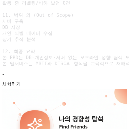
활동 중 라벨링/비하 발언 0건

11. 범위 외 (Out of Scope)

서버 구축

DB 저장

개인 식별 데이터 수집

장기 추적·분석

12. 최종 요약

본 PRD는 DB·개인정보·서버 없는 오프라인 성향 탐색
본 웹서비스는 MBTI와 DISC의 형식을 교육적으로 재
•
체험하기