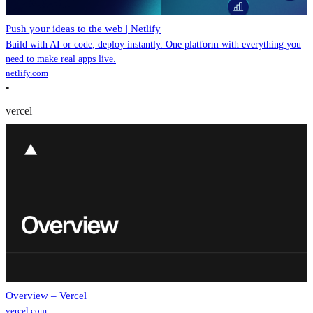
Push your ideas to the web | Netlify
Build with AI or code, deploy instantly. One platform with everything you
need to make real apps live.
netlify.com
•
vercel
Overview – Vercel
vercel.com