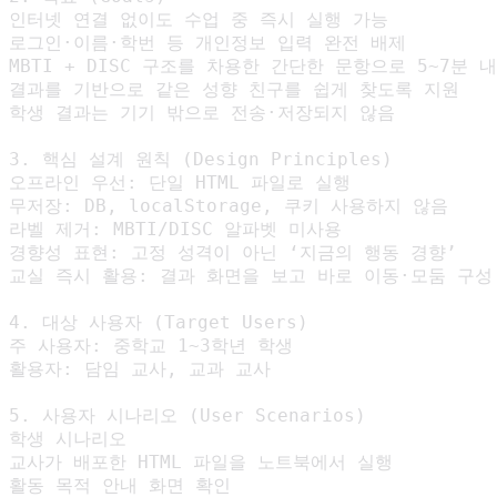
인터넷 연결 없이도 수업 중 즉시 실행 가능

로그인·이름·학번 등 개인정보 입력 완전 배제

MBTI + DISC 구조를 차용한 간단한 문항으로 5~7분 내
결과를 기반으로 같은 성향 친구를 쉽게 찾도록 지원

학생 결과는 기기 밖으로 전송·저장되지 않음

3. 핵심 설계 원칙 (Design Principles)

오프라인 우선: 단일 HTML 파일로 실행

무저장: DB, localStorage, 쿠키 사용하지 않음

라벨 제거: MBTI/DISC 알파벳 미사용

경향성 표현: 고정 성격이 아닌 ‘지금의 행동 경향’

교실 즉시 활용: 결과 화면을 보고 바로 이동·모둠 구성 
4. 대상 사용자 (Target Users)

주 사용자: 중학교 1~3학년 학생

활용자: 담임 교사, 교과 교사

5. 사용자 시나리오 (User Scenarios)

학생 시나리오

교사가 배포한 HTML 파일을 노트북에서 실행

활동 목적 안내 화면 확인
