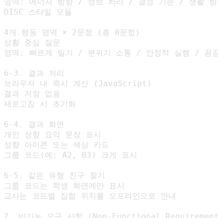
영역: 에너지 방향 / 정보 처리 / 결정 기준 / 생활 방
DISC 스타일 모듈

4개 행동 영역 × 2문항 (총 8문항)

상황 중심 질문

영역: 빠르게 밀기 / 분위기 소통 / 안정적 실행 / 꼼꼼
6-3. 결과 처리

브라우저 내 즉시 계산 (JavaScript)

결과 저장 없음

새로고침 시 초기화

6-4. 결과 화면

개인 성향 요약 문장 표시

성향 아이콘 또는 색상 카드

그룹 코드(예: A2, B3) 크게 표시

6-5. 같은 유형 친구 찾기

그룹 코드는 학생 화면에만 표시

교사는 코드별 집합 위치를 오프라인으로 안내

7. 비기능 요구 사항 (Non-Functional Requirement