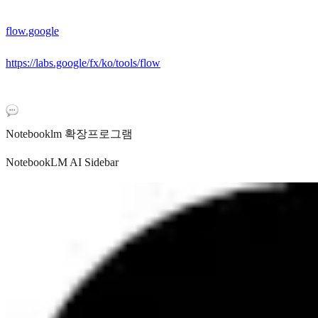
flow.google
https://labs.google/fx/ko/tools/flow
Notebooklm 확장프로그램
NotebookLM AI Sidebar