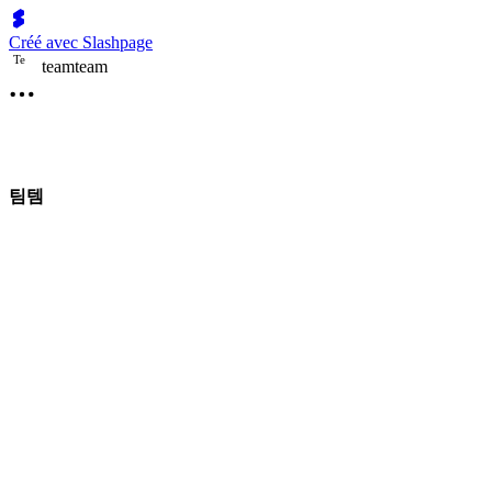
Créé avec Slashpage
T
e
teamteam
팀템