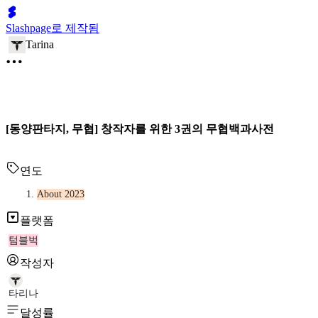
Slashpage로 제작됨
Tarina
[동양판타지, 무협] 창작자를 위한 3권의 무협백과사전
연도
About 2023
플랫폼
텀블벅
작성자
타리나
달성률