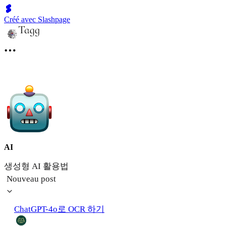
Créé avec Slashpage
AI
생성형 AI 활용법
Nouveau post
ChatGPT-4o로 OCR 하기