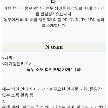
다.
이번 학기 티움은 관악구 녹두 상권을 대상으로, 12개의 가게
를 컨설팅하였습니다.
녹두에서 따 와 이름 지은 5개의 팀 'N', 'O', 'K', 'D', 'U'의 성과
를 소개합니다.
N team
<니와>
<대가왕돈카츠>
녹두 소재 회전초밥 가게 '니와'
1
.
내부 벽면 인테리어 개선 : 불필요한 안내문 대체, 통일감
있는 소품 활용 등
2
.
위생 개선 : 화장실 청소 체크리스트 구비, 화장실 데코레이