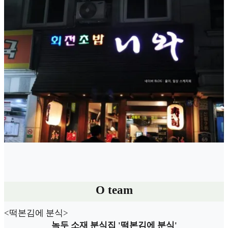
O team
<떡본김에 분식>
녹두 소재 분식집 '떡본김에 분식'