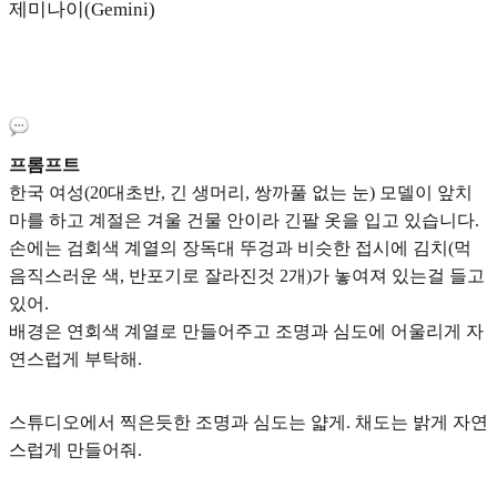
제미나이(Gemini)
프롬프트
한국 여성(20대초반, 긴 생머리, 쌍까풀 없는 눈) 모델이 앞치
마를 하고 계절은 겨울 건물 안이라 긴팔 옷을 입고 있습니다.
손에는 검회색 계열의 장독대 뚜겅과 비슷한 접시에 김치(먹
음직스러운 색, 반포기로 잘라진것 2개)가 놓여져 있는걸 들고
있어.
배경은 연회색 계열로 만들어주고 조명과 심도에 어울리게 자
연스럽게 부탁해.
스튜디오에서 찍은듯한 조명과 심도는 얇게. 채도는 밝게 자연
스럽게 만들어줘.