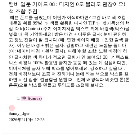
캔바 입문 가이드 08 : 디자인 0도 몰라도 괜찮아요!
색 조합 추천
​ 예쁜 폰트를 골랐는데 어딘가 어색하다면? 그건 바로 색 조합
때문일 확률 99%! ​ ✨ 색을 활용한 디자인 TIP ✨ ​ 🎨가독성의 핵
심: 대비(Contrast) 주기 이미지처럼 텍스트 뒤에 배경색(박스)을
넣을 때 꼭 기억하세요! 밝은 배경 + 어두운 글자: 눈이 편안하
고 정보 전달이 잘 됩니다 (예: 연한 베이지 배경 + 진한 갈색 글
자). 어두운 배경 + 밝은 글자: 강렬하고 세련된 느낌을 줍니다
(예: 네이비 배경 + 흰색 글자). 피해야 할 조합: 노란 배경에 하
얀 글자처럼 색 차이가 적으면 글씨가 안 보여요! 🙅‍♀️ ​ 📌 텍스트
박스 배경색 100% 활용법 글자만 둥둥 떠 있는 게 심심하다면,
이미지처럼 글자 뒤에 박스를 넣어보세요. 강조하고 싶을 때 :
전체 배경색보다 조금 더 진하거나 눈에 띄는 색으로 박스를 칠
하면 시선 집중! 깔끔함을 원할 때 : 전체 배경색과 비슷한 톤(톤
온톤)으로 박스를 만들고 투명도를 조절해 보세요. ​ ​
캔바(canva)
S
Sunny_tiger
2026年2月9日 12:28