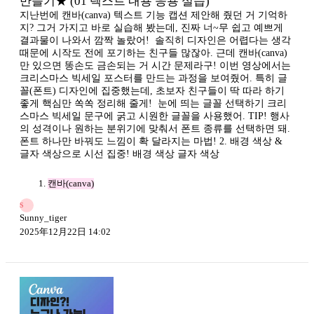
만들기★ (01 텍스트 내용 응용 실습)
지난번에 캔바(canva) 텍스트 기능 캡션 제안해 줬던 거 기억하
지? 그거 가지고 바로 실습해 봤는데, 진짜 너~무 쉽고 예쁘게
결과물이 나와서 깜짝 놀랐어! ​ 솔직히 디자인은 어렵다는 생각
때문에 시작도 전에 포기하는 친구들 많잖아. 근데 캔바(canva)
만 있으면 똥손도 금손되는 거 시간 문제라구! 이번 영상에서는
크리스마스 빅세일 포스터를 만드는 과정을 보여줬어. 특히 글
꼴(폰트) 디자인에 집중했는데, 초보자 친구들이 딱 따라 하기
좋게 핵심만 쏙쏙 정리해 줄게! ​ 눈에 띄는 글꼴 선택하기 크리
스마스 빅세일 문구에 굵고 시원한 글꼴을 사용했어. TIP! 행사
의 성격이나 원하는 분위기에 맞춰서 폰트 종류를 선택하면 돼.
폰트 하나만 바꿔도 느낌이 확 달라지는 마법! 2. 배경 색상 &
글자 색상으로 시선 집중! 배경 색상 글자 색상
캔바(canva)
S
Sunny_tiger
2025年12月22日 14:02