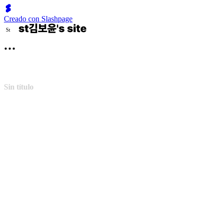
Creado con Slashpage
S
t
Sin título