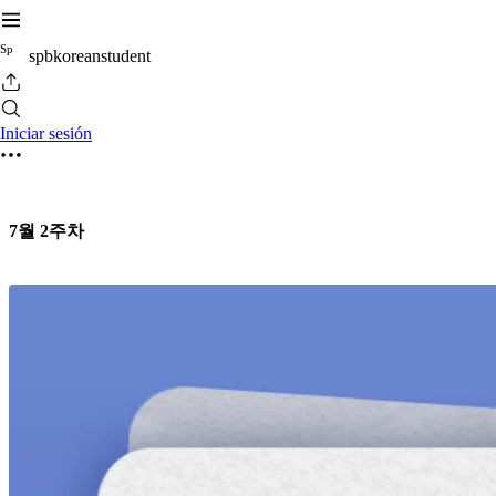
S
p
spbkoreanstudent
Iniciar sesión
7월 2주차