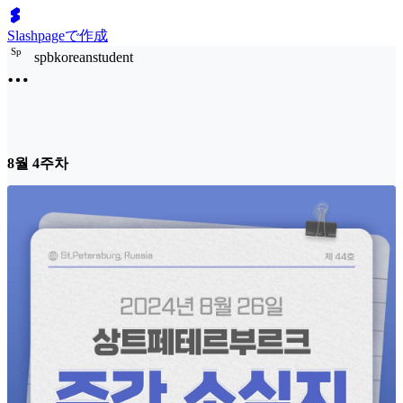
Slashpageで作成
S
p
spbkoreanstudent
8월 4주차