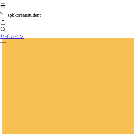
S
p
spbkoreanstudent
サインイン