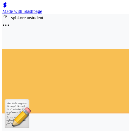
Made with Slashpage
S
p
spbkoreanstudent