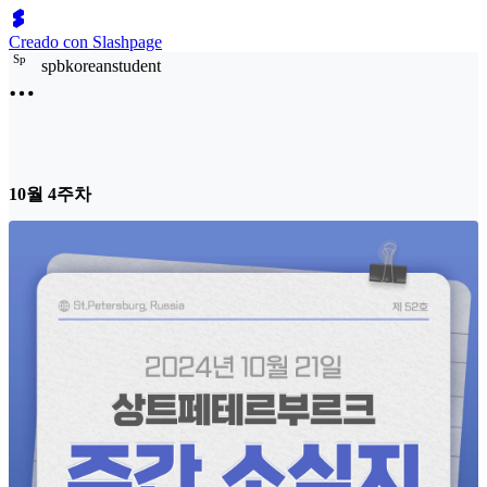
Creado con Slashpage
S
p
spbkoreanstudent
10월 4주차