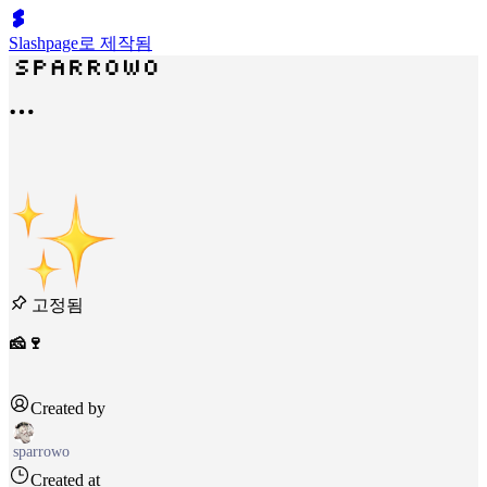
Slashpage로 제작됨
고정됨
🧀🍷
Created by
sparrowo
Created at