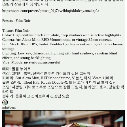
스릴러 장르에 이상적입니다.
https://sora.com/presets/preset_01j7cw4bbqfxkbdcayamzkzj9a
Presets : Film Noir
Theme: Film Noir
Color: High contrast black and white, deep shadows with selective highlights.
Camera: Arri Alexa Mini, RED Monochrome, or vintage 35mm cameras.
Film Stock: Ilford HP5, Kodak Double-X, or high-contrast digital monochrome
settings.
Lighting: Low key, chiaroscuro lighting with hard shadows, venetian blind
effects, and strong backlighting.
Vibe: Moody, mysterious, suspenseful
테마: 필름 누아르
색감: 고대비 흑백, 선택적인 하이라이트와 깊은 그림자
카메라: Arri Alexa Mini, RED Monochrome, 또는 빈티지 35mm 카메라
필름 스타일: Ilford HP5, Kodak Double-X, 또는 고대비 디지털 흑백 설정
조명: 저광량, 키아로스쿠로 조명으로 강한 그림자, 블라인드 효과, 강렬한 백
라이트
분위기: 음울하고 신비로우며 긴장감 있음
mintbear