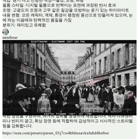
색감: 윤기 나고 선명한 색상—빨강, 노랑, 파랑
필름 스타일: 디지털 필름으로 반짝이는 표면에 과장된 반사 효과
조명: 고광도의 조명과 고무 같은 질감을 모방하는 윤기 있는 하이라이트
내용 변형: 모든 캐릭터, 객체, 환경이 팽창된 풍선으로 만들어져 있으며, 눈
에 띄는 이음매와 탄력적인 품질을 가짐
분위기: 재미있고 유쾌함
mintbear
기본 프리셋 03 - 기록 필름 (Archival)
필름 카메라 특유의 그레인과 높은 대비와 높은 대비로 빈티지한 분위기를
연출합니다. 얕은 피사계 심도와 시네마틱한 룩이 결합되어 에픽하고 드라마
틱한 장면을 구현하며, 과거의 정취를 생생하게 재현합니다. 역사 다큐멘터
리나 빈티지 광고, 회상 장면 등에 적합하여 감성적이고 서사적인 스토리텔
링을 강화합니다.
https://sora.com/presets/preset_01j7cw4bbhezavkxhdtd4bz6wr