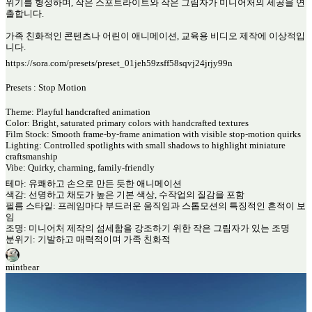
위기를 형성하며, 작은 스포트라이트와 작은 그림자가 미니어처의 세공을 연
출합니다.
가족 친화적인 콘텐츠나 어린이 애니메이션, 교육용 비디오 제작에 이상적입
니다.
https://sora.com/presets/preset_01jeh59zsff58sqvj24jrjy99n
Presets : Stop Motion
Theme: Playful handcrafted animation
Color: Bright, saturated primary colors with handcrafted textures
Film Stock: Smooth frame-by-frame animation with visible stop-motion quirks
Lighting: Controlled spotlights with small shadows to highlight miniature
craftsmanship
Vibe: Quirky, charming, family-friendly
테마: 유쾌하고 손으로 만든 듯한 애니메이션
색감: 선명하고 채도가 높은 기본 색상, 수작업의 질감을 포함
필름 스타일: 프레임마다 부드러운 움직임과 스톱모션의 특징적인 흔적이 보
임
조명: 미니어처 제작의 섬세함을 강조하기 위한 작은 그림자가 있는 조명
분위기: 기발하고 매력적이며 가족 친화적
mintbear