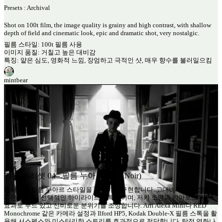
Presets : Archival
Shot on 100t film, the image quality is grainy and high contrast, with shallow
depth of field and cinematic look, epic and dramatic shot, very nostalgic.
필름 스타일: 100t 필름 사용
이미지 품질: 거칠고 높은 대비감
특징: 얕은 심도, 영화적 느낌, 장엄하고 극적인 샷, 매우 향수를 불러일으킴
mintbear
기본 프리셋 04 - 필름 누아르 (Film Noir)
클래식한 필름 누아르 스타일을 완벽하게 구현합니다. 고대비 흑백 색상과
깊은 그림자, 선택적인 하이라이트가 특징이며, 저키 조명과 키아로스쿠로
효과로 무드 있고 신비로운 분위기를 조성합니다. Arri Alexa Mini나 RED
Monochrome 같은 카메라 설정과 Ilford HP5, Kodak Double-X 필름 스톡을 활
용해 서스펜스와 미스터리한 스토리를 효과적으로 전달합니다. 탐정 영화나