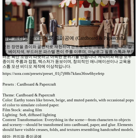
기본 프리셋 05 - 판지와 종이공예 (Cardboard & Papercraft)
모든 장면을 종이와 골판지로 재현하여 손으로 만든 느낌을 강조합니다. 갈
색, 베이지색, 부드러운 파스텔 톤이 주를 이루며, 아날로그 필름 스톡과 부드
러운 확산 조명이 따뜻하고 아늑한 분위기를 만듭니다. 캐릭터와 배경 모두
종이의 주름과 접힘, 텍스처가 돋보이며, 창의적인 애니메이션이나 교육용
스톱 모션 비디오 제작에 이상적입니다.
https://sora.com/presets/preset_01j7j98b7kfass36sw6hyefetp
Presets : Cardboard & Papercraft
Theme: Cardboard & Papercraft
Color: Earthy tones like brown, beige, and muted pastels, with occasional pops
of color to simulate colored paper.
Film Stock: analog film
Lighting: Soft, diffused lighting
Content Transformation: Everything in the scene—from characters to objects
and scenery—should be transformed into cardboard, paper, and glue. Elements
should have visible creases, folds, and textures resembling handcrafted models.
테마: 판지와 종이공예