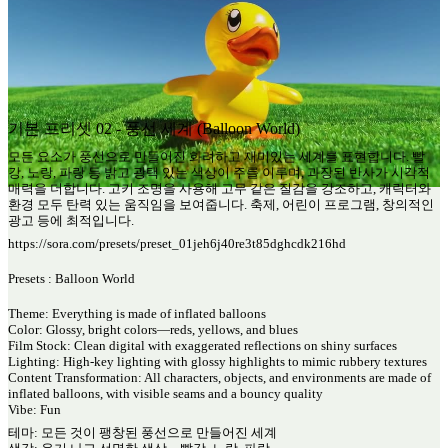
기본 프리셋 02 - 풍선 세계 (Balloon World)
모든 요소가 풍선으로 만들어진 화려하고 재미있는 세계를 표현합니다. 빨
강, 노랑, 파랑 등 밝고 광택 있는 색상이 주를 이루며, 과장된 반사가 시각적
매력을 더합니다. 고키 조명을 사용해 고무 같은 질감을 강조하고, 캐릭터와
환경 모두 탄력 있는 움직임을 보여줍니다. 축제, 어린이 프로그램, 창의적인
광고 등에 최적입니다.
https://sora.com/presets/preset_01jeh6j40re3t85dghcdk216hd
Presets : Balloon World
Theme: Everything is made of inflated balloons
Color: Glossy, bright colors—reds, yellows, and blues
Film Stock: Clean digital with exaggerated reflections on shiny surfaces
Lighting: High-key lighting with glossy highlights to mimic rubbery textures
Content Transformation: All characters, objects, and environments are made of
inflated balloons, with visible seams and a bouncy quality
Vibe: Fun
테마: 모든 것이 팽창된 풍선으로 만들어진 세계