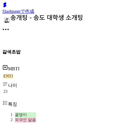
Slashpageで作成
갈색초밥
MBTI
ENTJ
나이
23
특징
골댕이
외국인 닮음