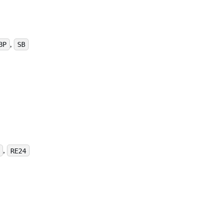
,
BP
SB
,
RE24