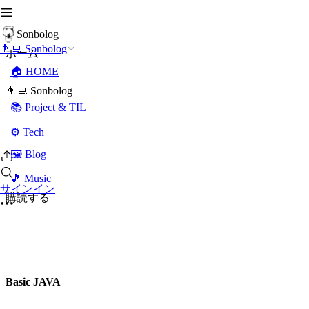
Sonbolog
👨‍💻 Sonbolog
ホーム
🏠 HOME
👨‍💻 Sonbolog
📚 Project & TIL
⚙️ Tech
🖼️ Blog
🎵 Music
サインイン
購読する
Basic JAVA