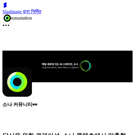
Slashpage द्वारा निर्मित
sonastation
소나 커뮤니티👀