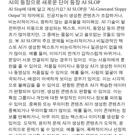
AI의 등장으로 새로운 단어 등장 AI SLOP
AI Slop에 대해 알고 계신가요? AI SLOP은 "AI-Generated Sloppy
Output"의 약자에요. 인공지능이 생성한 콘텐츠가 조잡하거나,
비논리적이거나, 원하지 않는 결과물을 의미해요. AI 기술이 발
전하면서 자동으로 생성되는 텍스트, 이미지, 동영상 등의 콘텐
츠가 많아졌지만, 그 중에는 품질이 낮고 쓸모없는 것들도 많아
요. 🚨 AI SLOP의 주요 문제들 비논리적이거나 비일관적인 텍
스트 AI가 생성한 텍스트가 비논리적이거나 일관성이 없을 때
가 많아요. 예를 들어, 이야기의 전개가 갑작스럽게 바뀌거나,
문장이 서로 연결되지 않는 경우가 있어요. 이는 사용자에게 혼
란을 줄 수 있어요. 저품질 이미지나 동영상 AI가 생성한 이미지
나 동영상도 저품질일 수 있어요. 예를 들어, 사람의 얼굴이 왜
곡되거나, 배경이 어색하게 보이는 경우가 있어요. 이는 시각적
으로 불쾌감을 줄 수 있어요. 편향된 콘텐츠 AI가 학습한 데이터
가 편향되어 있다면, 생성된 콘텐츠도 편향될 수 있어요. 이는
특정 그룹이나 개인에 대한 부정적인 이미지나 정보를 퍼뜨릴
수 있어요. 중복된 또는 무의미한 콘텐츠 AI가 생성한 콘텐츠가
중복되거나 무의미할 때가 많아요. 예를 들어, 이미 존재하는 정
보를 반복하거나, 아무 의미 없는 텍스트나 이미지를 생성할 수
있어요. 도덕적, 윤리적 문제 AI가 생성한 콘텐츠가 도덕적, 윤
리적으로 문제가 될 수 있어요. 예를 들어, 폭력적이거나 선정적